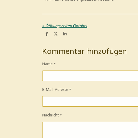
«
Öffnungszeiten Oktober
T
T
T
e
e
e
i
i
i
l
l
l
Kommentar hinzufügen
e
e
e
n
n
n
Name *
E-Mail-Adresse *
Nachricht *